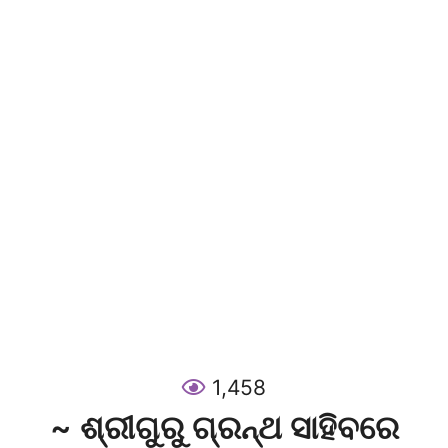
1,458
~ ଶ୍ରୀଗୁରୁ ଗ୍ରନ୍ଥ ସାହିବରେ