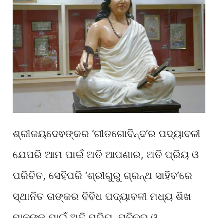
ଶ୍ରୀଜୟଦେଵଙ୍କର ‘ଗୀତଗୋବିନ୍ଦ’ର ପଦ୍ୟାବଳୀ
ଯେପରି ଆମ ପାଇଁ ଅତି ଆପଣାର, ଅତି ପ୍ରିୟ ଓ
ପରିଚିତ, ସେହିପରି ‘ଶ୍ରୀଗୁରୁ ଗ୍ରନ୍ଥ ସାହିବ’ରେ
ସ୍ଥାନିତ ତାଙ୍କର ବିବିଧ ପଦ୍ୟାବଳୀ ମଧ୍ୟ ଶିଖ
ମାନଙ୍କ ପାଇଁ ଅତି ପ୍ରିୟ, ପବିତ୍ର ଓ