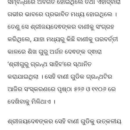
ସମ୍ବନ୍ଧରେ ଅବଗତ ହୋଇଥିଲେ ତଥା ଏହାଦ୍ବାରା
ଗଭୀର ଭାବରେ ପ୍ରଭାବିତ ମଧ୍ୟ ହୋଇଥିଲେ ।
ତେଣୁ ସେ ଶ୍ରୀଜୟଦେଵଙ୍କର ବାଣୀକୁ ସଂଗ୍ରହ
କରିଥିଲେ, ଯାହା ମଧ୍ୟରୁ କିଛି ବାଣୀକୁ ପରବର୍ତ୍ତୀ
କାଳରେ ଶିଖ ଗୁରୁ ଅର୍ଜନ ଦେଵଙ୍କ ଦ୍ଵାରା
‘ଶ୍ରୀଗୁରୁ ଗ୍ରନ୍ଥ ସାହିବ’ରେ ସ୍ଥାନିତ
କରାଯାଇଥିଲା । ସେହି ବାଣୀ ଗୁଡିକ ଗ୍ରନ୍ଥଟିର
ଆଜିର ସଂସ୍କରଣରେ ପୃଷ୍ଠା ୫୨୬ ଓ ୧୧୦୬ ରେ
ଦେଖିବାକୁ ମିଳିଥାଏ ।
ଶ୍ରୀଜୟଦେଵଙ୍କର ସେହି ବାଣୀ ଗୁଡିକୁ ଉତ୍କଳୀୟ