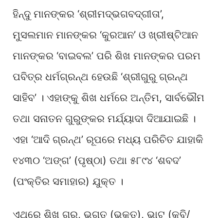
ହିନ୍ଦୁ ମାନଙ୍କର ‘ଶ୍ରୀମଦ୍ଭଗବଦ୍ଗୀତା’,
ମୁସଲମାନ ମାନଙ୍କର ‘କୁରଆନ’ ଓ ଖ୍ରୀଷ୍ଟିଆନ
ମାନଙ୍କର ‘ବାଇବଲ’ ପରି ଶିଖ ମାନଙ୍କର ପରମ
ପବିତ୍ର ଧର୍ମଗ୍ରନ୍ଥ ହେଉଛି ‘ଶ୍ରୀଗୁରୁ ଗ୍ରନ୍ଥ
ସାହିବ’ । ଏହାଙ୍କୁ ଶିଖ ଧର୍ମରେ ଅନ୍ତିମ, ସାର୍ବଭୌମ
ତଥା ସନାତନ ଗୁରୁଙ୍କର ମର୍ଯ୍ୟାଦା ଦିଆଯାଇଛି ।
ଏହା ‘ଆଦି ଗ୍ରନ୍ଥ’ ରୂପରେ ମଧ୍ୟ ପରିଚିତ ଯାହାକି
୧୪୩୦ ‘ଅଙ୍ଗ’ (ପୃଷ୍ଠା) ତଥା ୫୮୯୪ ‘ଶବଦ’
(ପଂକ୍ତିର ସମାହାର) ଯୁକ୍ତ ।
ଏଥିରେ ଶିଖ ଗୁରୁ, ଭଗତ (ଭକ୍ତ), ଭାଟ (କବି/