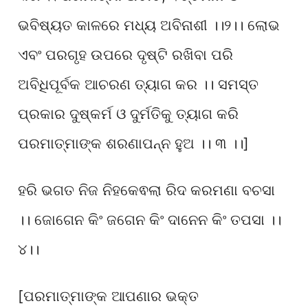
ଭବିଷ୍ୟତ କାଳରେ ମଧ୍ୟ ଅବିନାଶୀ ।।୨।। ଲୋଭ
ଏବଂ ପରଗୃହ ଉପରେ ଦୃଷ୍ଟି ରଖିବା ପରି
ଅବିଧିପୂର୍ବକ ଆଚରଣ ତ୍ୟାଗ କର ।। ସମସ୍ତ
ପ୍ରକାର ଦୁଷ୍କର୍ମ ଓ ଦୁର୍ମତିକୁ ତ୍ୟାଗ କରି
ପରମାତ୍ମାଙ୍କ ଶରଣାପନ୍ନ ହୁଅ ।। ୩ ।।]
ହରି ଭଗତ ନିଜ ନିହକେଵଲା ରିଦ କରମଣା ବଚସା
।। ଜୋଗେନ କିଂ ଜଗେନ କିଂ ଦାନେନ କିଂ ତପସା ।।
୪।।
[ପରମାତ୍ମାଙ୍କ ଆପଣାର ଭକ୍ତ