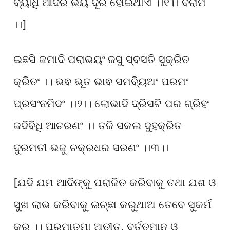
ବ୍ୟାଧି ଆଦିର ଭୟ ଦୂର ହୋଇଥାଏ ।।୧।। ବିରାମ
।।]
ଇଛସି ଜମାଦି ପରାଭୟଂ ଜସୁ ସ୍ବସତି ସୁକ୍ରିତ
କ୍ରିତଂ ।। ଭଵ ଭୂତ ଭାଵ ସମବ୍ୟିଅଂ ପରମଂ
ପ୍ରସଂନମିଦଂ ।।୨।। ଲୋଭାଦି ଦ୍ରିସଟି ପର ଗ୍ରିହଂ
ଜଦିବିଧି ଆଚରଣଂ ।। ତଜି ସକଲ ଦୁହକ୍ରିତ
ଦୁରମତୀ ଭଜୁ ଚକ୍ରଧର ସରଣଂ ।।୩।।
[ଯଦି ଯମ ଆଦିଙ୍କୁ ପରାଜିତ କରିବାକୁ ତଥା ଯଶ ଓ
ସୁଖ ଲାଭ କରିବାକୁ ଇଚ୍ଛା କରୁଥାଅ ତେବେ ସୁକର୍ମ
କର ।। ପରମାତ୍ମା ଅତୀତ, ବର୍ତ୍ତମାନ ଓ