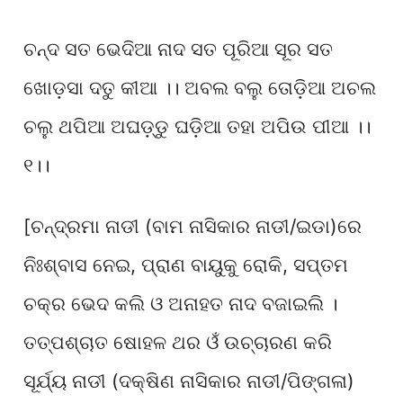
ଚନ୍ଦ ସତ ଭେଦିଆ ନାଦ ସତ ପୂରିଆ ସୂର ସତ
ଖୋଡ଼ସା ଦତୁ କୀଆ ।। ଅବଲ ବଲୁ ତୋଡ଼ିଆ ଅଚଲ
ଚଲୁ ଥପିଆ ଅଘଡ଼୍ଡୁ ଘଡ଼ିଆ ତହା ଅପିଉ ପୀଆ ।।
୧।।
[ଚନ୍ଦ୍ରମା ନାଡୀ (ବାମ ନାସିକାର ନାଡୀ/ଇଡା)ରେ
ନିଃଶ୍ବାସ ନେଇ, ପ୍ରାଣ ବାୟୁକୁ ରୋକି, ସପ୍ତମ
ଚକ୍ର ଭେଦ କଲି ଓ ଅନାହତ ନାଦ ବଜାଇଲି ।
ତତ୍ପଶ୍ଚାତ ଷୋହଳ ଥର ଓଁ ଉଚ୍ଚାରଣ କରି
ସୂର୍ଯ୍ୟ ନାଡୀ (ଦକ୍ଷିଣ ନାସିକାର ନାଡୀ/ପିଙ୍ଗଳା)