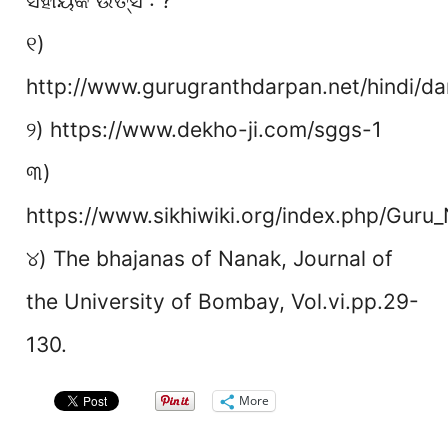
ସହାୟକ ଉତ୍ସ : ?
୧)
http://www.gurugranthdarpan.net/hindi/da
୨) https://www.dekho-ji.com/sggs-1
୩)
https://www.sikhiwiki.org/index.php/Guru
୪) The bhajanas of Nanak, Journal of
the University of Bombay, Vol.vi.pp.29-
130.
More