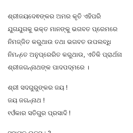
ଶ୍ରୀଜୟଦେଵଙ୍କର ଅମର କୃତି ଏହିପରି
ଯୁଗଯୁଗକୁ ଭକ୍ତ ମାନଙ୍କୁ ଭଗବତ ପ୍ରେମରେ
ନିମଜ୍ଜିତ କରୁଥାଉ ତଥା ଭଗବତ ଉପଲବ୍ଧି
ନିମନ୍ତେ ଅନୁପ୍ରେରିତ କରୁଥାଉ, ଏତିକି ପ୍ରାର୍ଥନା
ଶ୍ରୀଜଗନ୍ନାଥଙ୍କ ପାଦପଦ୍ମରେ ।
ଶ୍ରୀ ସଦଗୁରୁଙ୍କର ଜୟ !
ଜୟ ଜଗନ୍ନାଥ !
୧ଓଁକାର ସତିଗୁର ପ୍ରସାଦି !