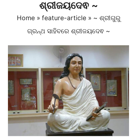
ଶ୍ରୀଜୟଦେଵ ~
Home
»
feature-article
»
~ ଶ୍ରୀଗୁରୁ
ଗ୍ରନ୍ଥ ସାହିବରେ ଶ୍ରୀଜୟଦେଵ ~