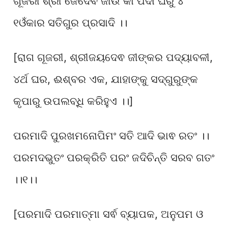
ଗୂଜରୀ ଶ୍ରୀ ଜୈଦେଵ ଜୀଉ କା ପଦା ଘରୁ ୪
୧ଓଁକାର ସତିଗୁର ପ୍ରସାଦି ।।
[ରାଗ ଗୂଜରୀ, ଶ୍ରୀଜୟଦେଵ ଜୀଙ୍କର ପଦ୍ୟାବଳୀ,
୪ର୍ଥ ଘର, ଈଶ୍ବର ଏକ, ଯାହାଙ୍କୁ ସଦ୍ଗୁରୁଙ୍କ
କୃପାରୁ ଉପଲବ୍ଧି କରିହୁଏ ।।]
ପରମାଦି ପୁରଖମନୋପିମଂ ସତି ଆଦି ଭାଵ ରତଂ ।।
ପରମଦଭୁତଂ ପରକ୍ରିତି ପରଂ ଜଦିଚିନ୍ତି ସରବ ଗତଂ
।।୧।।
[ପରମାଦି ପରମାତ୍ମା ସର୍ଵ ବ୍ୟାପକ, ଅନୁପମ ଓ