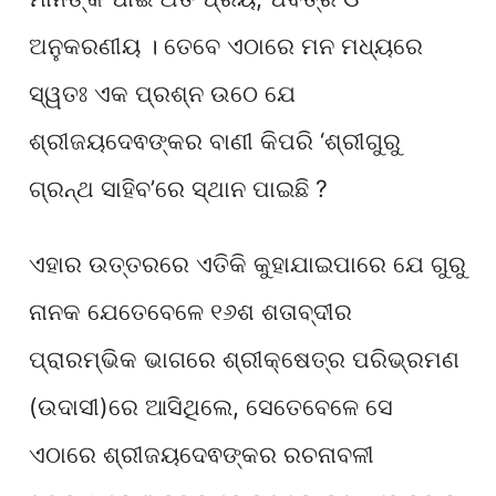
ଅନୁକରଣୀୟ । ତେବେ ଏଠାରେ ମନ ମଧ୍ୟରେ
ସ୍ୱତଃ ଏକ ପ୍ରଶ୍ନ ଉଠେ ଯେ
ଶ୍ରୀଜୟଦେଵଙ୍କର ବାଣୀ କିପରି ‘ଶ୍ରୀଗୁରୁ
ଗ୍ରନ୍ଥ ସାହିବ’ରେ ସ୍ଥାନ ପାଇଛି ?
ଏହାର ଉତ୍ତରରେ ଏତିକି କୁହାଯାଇପାରେ ଯେ ଗୁରୁ
ନାନକ ଯେତେବେଳେ ୧୬ଶ ଶତାବ୍ଦୀର
ପ୍ରାରମ୍ଭିକ ଭାଗରେ ଶ୍ରୀକ୍ଷେତ୍ର ପରିଭ୍ରମଣ
(ଉଦାସୀ)ରେ ଆସିଥିଲେ, ସେତେବେଳେ ସେ
ଏଠାରେ ଶ୍ରୀଜୟଦେଵଙ୍କର ରଚନାବଳୀ