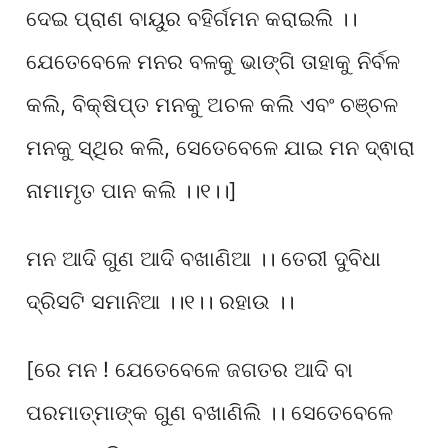
ଦେଇ ପ୍ରାଣ ବାୟୁର ବହିର୍ଗମନ କରାଇଲି ।।
ଯେତେବେଳେ ମନର ବଳକୁ ଭାଙ୍ଗି ତାହାକୁ ନିର୍ବଳ
କଲି, ବିକ୍ଷିପ୍ତ ମନକୁ ଅଚଳ କଲି ଏବଂ ଚଞ୍ଚଳ
ମନକୁ ସ୍ଥିର କଲି, ସେତେବେଳେ ଯାଇ ମନ ଦ୍ଵାରା
ନାମାମୃତ ପାନ କଲି ।।୧।।]
ମନ ଆଦି ଗୁଣ ଆଦି ବଖାଣିଆ ।। ତେରୀ ଦୁବିଧା
ଦ୍ରିସଟି ସମାନିଆ ।।୧।। ରହାଉ ।।
[ରେ ମନ ! ଯେତେବେଳେ ଜଗତର ଆଦି ବା
ପରମାତ୍ମାଙ୍କ ଗୁଣ ବଖାଣିଲି ।। ସେତେବେଳେ