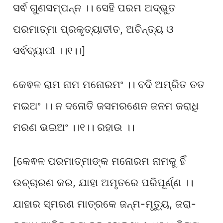
ସର୍ଵ ଗୁଣସମ୍ପନ୍ନ ।। ସେହି ପରମ ଅଦ୍ଭୁତ
ପରମାତ୍ମା ପ୍ରକୃତ୍ୟାତୀତ, ଅଚିନ୍ତ୍ୟ ଓ
ସର୍ଵବ୍ୟାପୀ ।।୧।।]
କେଵଳ ରାମ ନାମ ମନୋରମଂ ।। ବଦି ଅମ୍ରିତ ତତ
ମଇଅଂ ।। ନ ଦନୋତି ଜସମରଣେନ ଜନମ ଜରାଧି
ମରଣ ଭଇଅଂ ।।୧।। ରହାଉ ।।
[କେଵଳ ପରମାତ୍ମାଙ୍କ ମନୋରମ ନାମକୁ ହିଁ
ଉଚ୍ଚାରଣ କର, ଯାହା ଅମୃତରେ ପରିପୂର୍ଣ୍ଣ ।।
ଯାହାର ସ୍ମରଣ ମାତ୍ରକେ ଜନ୍ମ-ମୃତ୍ୟୁ, ଜରା-