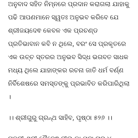
ଅନୁବାଦ ସହିତ ନିମ୍ନରେ ପ୍ରଦାନ କରାଗଲା ଯାହାକୁ
ପଢି ଆପଣମାନେ ସ୍ୱତଃ ଅନୁଭବ କରିବେ ଯେ
ଶ୍ରୀଜୟଦେଵ କେବଳ ଏକ ପ୍ରଚଣ୍ଡ
ପ୍ରତିଭାବାନ କବି ନ ଥିଲେ, ବରଂ ସେ ପ୍ରକୃତରେ
ଏକ ଉଚ୍ଚ ସ୍ତରର ଅନୁଭବ ସିଦ୍ଧ ଭଗବତ ସାଧକ
ମଧ୍ୟ ଥିଲେ ଯାହାଙ୍କର ରଚନା ଜାତି ଧର୍ମ ବର୍ଣ୍ଣ
ନିର୍ବିଶେଷରେ ସମସ୍ତଙ୍କୁ ପ୍ରଭାବିତ କରିପାରିଥିଲା
।
।। ଶ୍ରୀଗୁରୁ ଗ୍ରନ୍ଥ ସାହିବ, ପୃଷ୍ଠା ୫୨୬ ।।