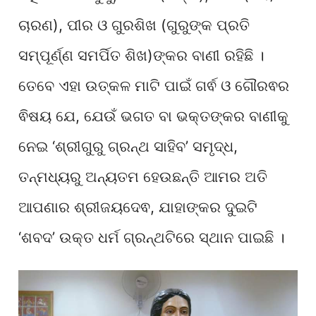
ଚାରଣ), ପୀର ଓ ଗୁରଶିଖ (ଗୁରୁଙ୍କ ପ୍ରତି
ସମ୍ପୂର୍ଣ୍ଣ ସମର୍ପିତ ଶିଖ)ଙ୍କର ବାଣୀ ରହିଛି ।
ତେବେ ଏହା ଉତ୍କଳ ମାଟି ପାଇଁ ଗର୍ଵ ଓ ଗୌରଵର
ଵିଷୟ ଯେ, ଯେଉଁ ଭଗତ ବା ଭକ୍ତଙ୍କର ବାଣୀକୁ
ନେଇ ‘ଶ୍ରୀଗୁରୁ ଗ୍ରନ୍ଥ ସାହିବ’ ସମୃଦ୍ଧ,
ତନ୍ମଧ୍ୟରୁ ଅନ୍ୟତମ ହେଉଛନ୍ତି ଆମର ଅତି
ଆପଣାର ଶ୍ରୀଜୟଦେଵ, ଯାହାଙ୍କର ଦୁଇଟି
‘ଶବଦ’ ଉକ୍ତ ଧର୍ମ ଗ୍ରନ୍ଥଟିରେ ସ୍ଥାନ ପାଇଛି ।