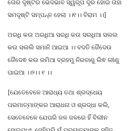
ତୋର ଦୃଷ୍ଟିର ଭେଦଭାବ ସ୍ୱରୂପ ଦୂର ହୋଇ ତାହା
ସମଦୃଷ୍ଟି ସମ୍ପନ୍ନ ହେଲା ।।୧।। ବିରାମ ।।]
ଅରଧି କଉ ଅରଧିଆ ସରଧି କଉ ସରଧିଆ ସଲଲ
କଉ ସଲଲି ସମାନି ଆଇଆ ।। ବଦତି ଜୈଦେଉ
ଜୈଦେଵ କଉ ରମିଆ ବ୍ରହମୁ ନିରବାଣୁ ଲିଵ ଲୀଣୁ
ପାଇଆ ।।୨।। ୧ ।।
[ଯେତେବେଳେ ଆରାଧ୍ୟ ତଥା ଶ୍ରଦ୍ଧେୟ
ପରମାତ୍ମାଙ୍କର ଆରାଧନା ଓ ଶ୍ରଦ୍ଧା କଲି,
ସେତେବେଳେ ଯେପରି ଜଳ ଜଳରେ ହିଁ ବିଲୀନ
ହୋଇଯାଏ, ସେହିପରି ମୁଁ ପରମାତ୍ମାଙ୍କ ସହିତ