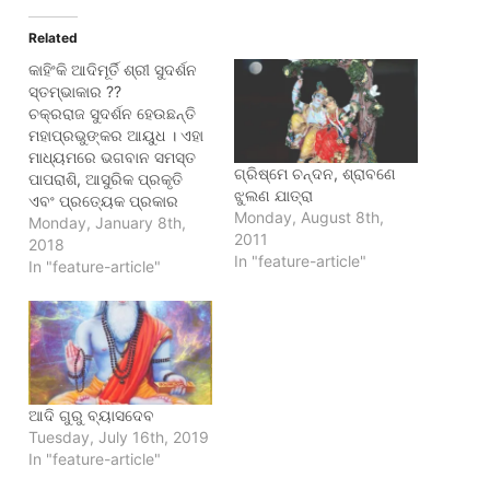
Related
କାହିଂକି ଆଦିମୂର୍ତି ଶ୍ରୀ ସୁଦର୍ଶନ
ସ୍ତମ୍ଭାକାର ??
ଚକ୍ରରାଜ ସୁଦର୍ଶନ ହେଉଛନ୍ତି
ମହାପ୍ରଭୁଙ୍କର ଆୟୁଧ । ଏହା
ମାଧ୍ୟମରେ ଭଗବାନ ସମସ୍ତ
ଗ୍ରିଷ୍ମେ ଚନ୍ଦନ, ଶ୍ରାବଣେ
ପାପରାଶି, ଆସୁରିକ ପ୍ରକୃତି
ଝୁଲଣ ଯାତ୍ରା
ଏବଂ ପ୍ରତ୍ୟେକ ପ୍ରକାର
Monday, August 8th,
ବିଘ୍ନ ବିନାଶ କରିଥାଆନ୍ତି ।
Monday, January 8th,
2011
ଆଲୋଚିତ ଦିବ୍ୟଚକ୍ରର
2018
In "feature-article"
ଉତ୍ପତ୍ତି ତତ୍ତ୍ଵ ବିଭିନ୍ନ
In "feature-article"
ପୁରାଣମାନଙ୍କରେ ଭିନ୍ନ ଭିନ୍ନ
ଭାବରେ ପରିବେଶିତ ହୋଇଛି ।
ସେସବୁ ତତ୍ତ୍ଵ ମଧ୍ୟରେ
ସଙ୍ଗତ ରକ୍ଷା କରିବା ଏକ
ଆୟାସ ସାଧ୍ୟ ବ୍ୟାପାର ।
ସୁଦର୍ଶନଙ୍କ ବର୍ଣ୍ଣନା କେଉଁଠି
ଆଦି ଗୁରୁ ବ୍ୟାସଦେବ
ଶିବ ତ କେଉଁଠି ଦେବଶିଳ୍ପୀ…
Tuesday, July 16th, 2019
In "feature-article"