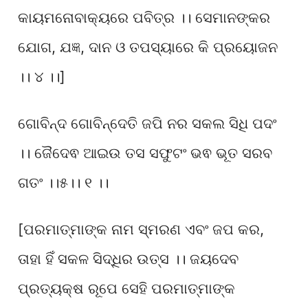
କାୟମନୋବାକ୍ୟରେ ପବିତ୍ର ।। ସେମାନଙ୍କର
ଯୋଗ, ଯଜ୍ଞ, ଦାନ ଓ ତପସ୍ୟାରେ କି ପ୍ରୟୋଜନ
।। ୪ ।।]
ଗୋବିନ୍ଦ ଗୋବିନ୍ଦେତି ଜପି ନର ସକଲ ସିଧି ପଦଂ
।। ଜୈଦେଵ ଆଇଉ ତସ ସଫୁଟଂ ଭଵ ଭୂତ ସରବ
ଗତଂ ।।୫।। ୧ ।।
[ପରମାତ୍ମାଙ୍କ ନାମ ସ୍ମରଣ ଏବଂ ଜପ କର,
ତାହା ହିଁ ସକଳ ସିଦ୍ଧିର ଉତ୍ସ ।। ଜୟଦେବ
ପ୍ରତ୍ୟକ୍ଷ ରୂପେ ସେହି ପରମାତ୍ମାଙ୍କ