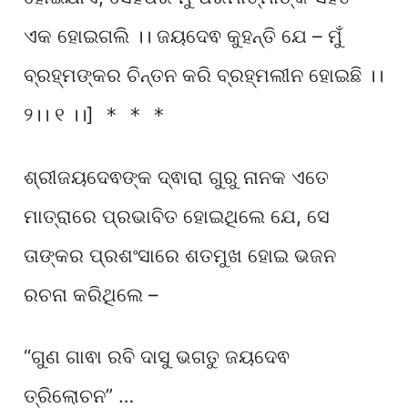
ଏକ ହୋଇଗଲି ।। ଜୟଦେଵ କୁହନ୍ତି ଯେ – ମୁଁ
ବ୍ରହ୍ମଙ୍କର ଚିନ୍ତନ କରି ବ୍ରହ୍ମଲୀନ ହୋଇଛି ।।
୨।। ୧ ।।]
* * *
ଶ୍ରୀଜୟଦେଵଙ୍କ ଦ୍ଵାରା ଗୁରୁ ନାନକ ଏତେ
ମାତ୍ରାରେ ପ୍ରଭାବିତ ହୋଇଥିଲେ ଯେ, ସେ
ତାଙ୍କର ପ୍ରଶଂସାରେ ଶତମୁଖ ହୋଇ ଭଜନ
ରଚନା କରିଥିଲେ –
“ଗୁଣ ଗାଵା ରବି ଦାସୁ ଭଗତୁ ଜୟଦେଵ
ତ୍ରିଲୋଚନ” …