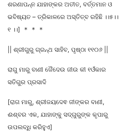
ଶରଣାପନ୍ନ ଯାହାଙ୍କର ଅତୀତ, ବର୍ତ୍ତମାନ ଓ
ଭବିଷ୍ୟତ – ତ୍ରିକାଳରେ ଅସ୍ତିତ୍ବ ରହିଛି ।।୫।।
୧ ।।]
* * *
|| ଶ୍ରୀଗୁରୁ ଗ୍ରନ୍ଥ ସାହିବ, ପୃଷ୍ଠା ୧୧୦୬ ||
ରାଗୁ ମାରୁ ବାଣୀ ଜୈଦେଉ ଜୀଉ କୀ ୧ଓଁକାର
ସତିଗୁର ପ୍ରସାଦି
[ରାଗ ମାରୁ, ଶ୍ରୀଜୟଦେଵ ଜୀଙ୍କର ବାଣୀ,
ଈଶ୍ବର ଏକ, ଯାହାଙ୍କୁ ସଦ୍ଗୁରୁଙ୍କ କୃପାରୁ
ଉପଲବ୍ଧି କରିହୁଏ]