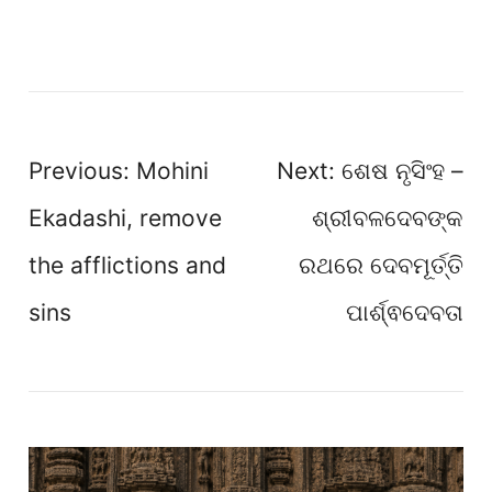
Post
Previous:
Mohini
Next:
ଶେଷ ନୃସିଂହ –
navigation
Ekadashi, remove
ଶ୍ରୀବଳଦେବଙ୍କ
the afflictions and
ରଥରେ ଦେବମୂର୍ତ୍ତି
sins
ପାର୍ଶ୍ଵଦେବତା