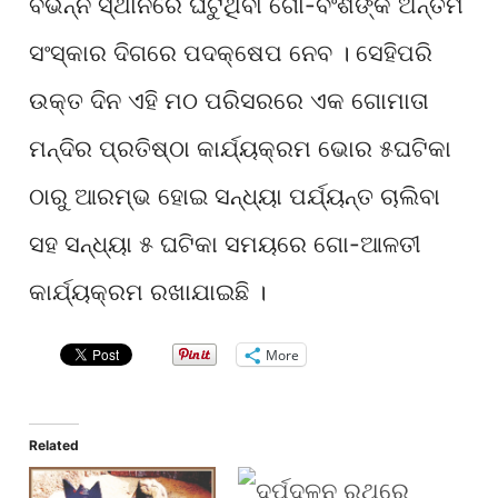
ବିଭିନ୍ନ ସ୍ଥାନରେ ଘଟୁଥିବା ଗୋ-ବଂଶଙ୍କ ଅନ୍ତିମ
ସଂସ୍କାର ଦିଗରେ ପଦକ୍ଷେପ ନେବ । ସେହିପରି
ଉକ୍ତ ଦିନ ଏହି ମଠ ପରିସରରେ ଏକ ଗୋମାତା
ମନ୍ଦିର ପ୍ରତିଷ୍ଠା କାର୍ଯ୍ୟକ୍ରମ ଭୋର ୫ଘଟିକା
ଠାରୁ ଆରମ୍ଭ ହୋଇ ସନ୍ଧ୍ୟା ପର୍ଯ୍ୟନ୍ତ ଚାଲିବା
ସହ ସନ୍ଧ୍ୟା ୫ ଘଟିକା ସମୟରେ ଗୋ-ଆଳତୀ
କାର୍ଯ୍ୟକ୍ରମ ରଖାଯାଇଛି ।
More
Related