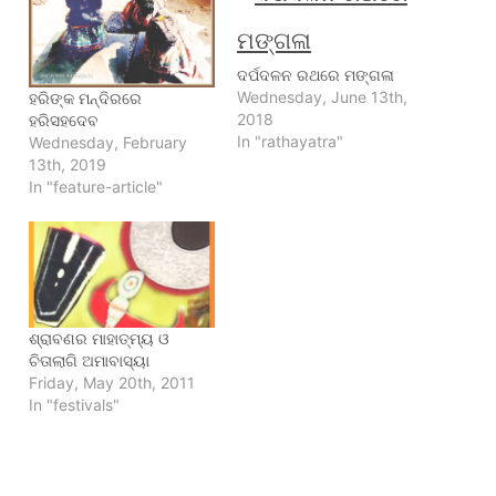
ଦର୍ପଦଳନ ରଥରେ ମଙ୍ଗଳା
Wednesday, June 13th,
ହରିଙ୍କ ମନ୍ଦିରରେ
2018
ହରିସହଦେବ
In "rathayatra"
Wednesday, February
13th, 2019
In "feature-article"
ଶ୍ରାବଣର ମାହାତ୍ମ୍ୟ ଓ
ଚିତାଲାଗି ଅମାବାସ୍ୟା
Friday, May 20th, 2011
In "festivals"