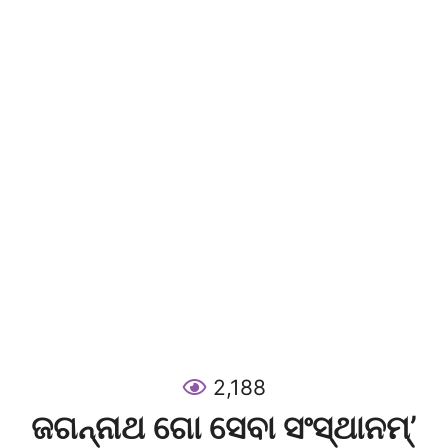
2,188
ଜଗନ୍ନାଥ ଗୋ ସେବା ସଂସ୍ଥାନମ୍’