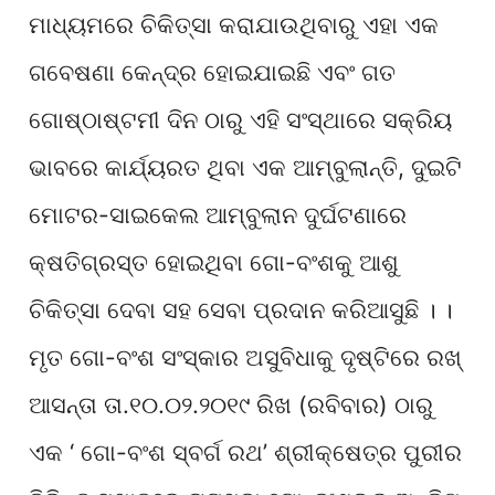
ମାଧ୍ୟମରେ ଚିକିତ୍ସା କରାଯାଉଥିବାରୁ ଏହା ଏକ
ଗବେଷଣା କେନ୍ଦ୍ର ହୋଇଯାଇଛି ଏବଂ ଗତ
ଗୋଷ୍ଠାଷ୍ଟମୀ ଦିନ ଠାରୁ ଏହି ସଂସ୍ଥାରେ ସକ୍ରିୟ
ଭାବରେ କାର୍ଯ୍ୟରତ ଥିବା ଏକ ଆମ୍ବୁଲାନ୍ତି, ଦୁଇଟି
ମୋଟର-ସାଇକେଲ ଆମ୍ବୁଲାନ ଦୁର୍ଘଟଣାରେ
କ୍ଷତିଗ୍ରସ୍ତ ହୋଇଥିବା ଗୋ-ବଂଶକୁ ଆଶୁ
ଚିକିତ୍ସା ଦେବା ସହ ସେବା ପ୍ରଦାନ କରିଆସୁଛି । ।
ମୃତ ଗୋ-ବଂଶ ସଂସ୍କାର ଅସୁବିଧାକୁ ଦୃଷ୍ଟିରେ ରଖ୍
ଆସନ୍ତା ତା.୧୦.୦୨.୨୦୧୯ ରିଖ (ରବିବାର) ଠାରୁ
ଏକ ‘ ଗୋ-ବଂଶ ସ୍ବର୍ଗ ରଥ’ ଶ୍ରୀକ୍ଷେତ୍ର ପୁରୀର