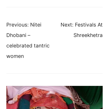
Post
Previous:
Nitei
Next:
Festivals At
navigation
Dhobani –
Shreekhetra
celebrated tantric
women