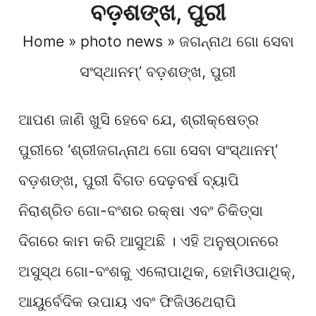
ବଡ଼ଶଙ୍ଖ, ପୁରୀ
Home
»
photo news
»
ଜଗନ୍ନାଥ ଗୋ ସେବା
ସଂସ୍ଥାନମ୍’ ବଡ଼ଶଙ୍ଖ, ପୁରୀ
ଆପଣ ଜାଣି ଖୁସି ହେବେ ଯେ, ଶ୍ରୀକ୍ଷେତ୍ର
ପୁରୀରେ ‘ଶ୍ରୀଜଗନ୍ନାଥ ଗୋ ସେବା ସଂସ୍ଥାନମ୍’
ବଡ଼ଶଙ୍ଖ, ପୁରୀ ବିଗତ ଦେଢ଼ବର୍ଷ ବ୍ୟାପି
ନିରାଶ୍ରିତ ଗୋ-ବଂଶର ରକ୍ଷା ଏବଂ ଚିକିତ୍ସା
ଦିଗରେ କାମ କରି ଆସୁଅଛି । ଏହି ଅନୁଷ୍ଠାନରେ
ଅସୁସ୍ଥ ଗୋ-ବଂଶକୁ ଏଲୋପାଥିକ, ହୋମିଓପାଥିକ୍,
ଆୟୁର୍ବେଦିକ ଉପାୟ ଏବଂ ଫିଜିଓଥେରାପି