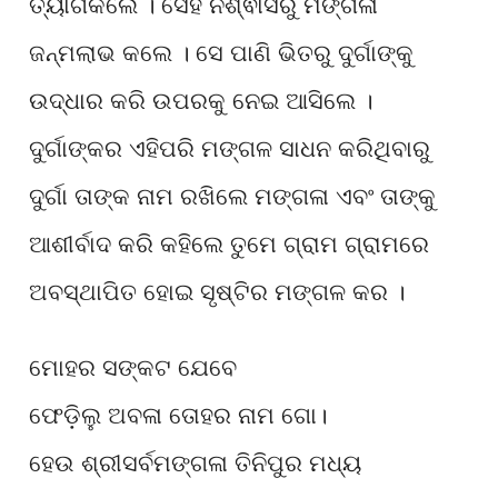
ତ୍ୟାଗକଲେ । ସେହି ନିଶ୍ଵାସରୁ ମଙ୍ଗଳା
ଜନ୍ମଲାଭ କଲେ । ସେ ପାଣି ଭିତରୁ ଦୁର୍ଗାଙ୍କୁ
ଉଦ୍ଧାର କରି ଉପରକୁ ନେଇ ଆସିଲେ ।
ଦୁର୍ଗାଙ୍କର ଏହିପରି ମଙ୍ଗଳ ସାଧନ କରିଥିବାରୁ
ଦୁର୍ଗା ତାଙ୍କ ନାମ ରଖିଲେ ମଙ୍ଗଳା ଏବଂ ତାଙ୍କୁ
ଆଶୀର୍ବାଦ କରି କହିଲେ ତୁମେ ଗ୍ରାମ ଗ୍ରାମରେ
ଅବସ୍ଥାପିତ ହୋଇ ସୃଷ୍ଟିର ମଙ୍ଗଳ କର ।
ମୋହର ସଙ୍କଟ ଯେବେ
ଫେଡ଼ିଲୁ ଅବଳା ତୋହର ନାମ ଗୋ।
ହେଉ ଶ୍ରୀସର୍ବମଙ୍ଗଳା ତିନିପୁର ମଧ୍ୟ