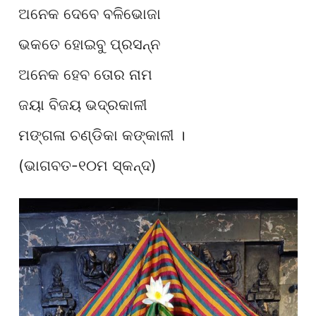
ଅନେକ ଦେବେ ବଳିଭୋଜା
ଭକତେ ହୋଇବୁ ପ୍ରସନ୍ନ
ଅନେକ ହେବ ତୋର ନାମ
ଜୟା ବିଜୟ ଭଦ୍ରକାଳୀ
ମଙ୍ଗଳା ଚଣ୍ଡିକା କଙ୍କାଳୀ ।
(ଭାଗବତ-୧୦ମ ସ୍କନ୍ଦ)