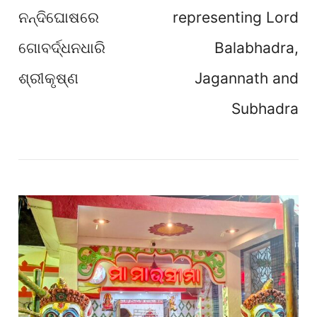
navigation
ନନ୍ଦିଘୋଷରେ
representing Lord
ଗୋବର୍ଦ୍ଧନଧାରି
Balabhadra,
ଶ୍ରୀକୃଷ୍ଣ
Jagannath and
Subhadra