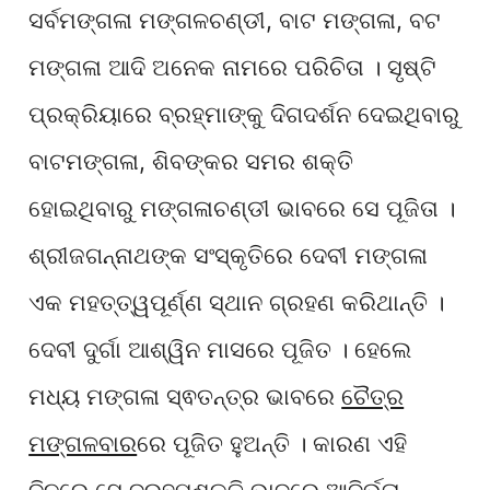
ସର୍ବମଙ୍ଗଳା ମଙ୍ଗଳଚଣ୍ଡୀ, ବାଟ ମଙ୍ଗଳା, ବଟ
ମଙ୍ଗଳା ଆଦି ଅନେକ ନାମରେ ପରିଚିତା । ସୃଷ୍ଟି
ପ୍ରକ୍ରିୟାରେ ବ୍ରହ୍ମାଙ୍କୁ ଦିଗଦର୍ଶନ ଦେଇଥିବାରୁ
ବାଟମଙ୍ଗଳା, ଶିବଙ୍କର ସମର ଶକ୍ତି
ହୋଇଥିବାରୁ ମଙ୍ଗଳାଚଣ୍ଡୀ ଭାବରେ ସେ ପୂଜିତା ।
ଶ୍ରୀଜଗନ୍ନାଥଙ୍କ ସଂସ୍କୃତିରେ ଦେବୀ ମଙ୍ଗଳା
ଏକ ମହତ୍ତ୍ୱପୂର୍ଣ୍ଣ ସ୍ଥାନ ଗ୍ରହଣ କରିଥାନ୍ତି ।
ଦେବୀ ଦୁର୍ଗା ଆଶ୍ୱିନ ମାସରେ ପୂଜିତ । ହେଲେ
ମଧ୍ୟ ମଙ୍ଗଳା ସ୍ଵତନ୍ତ୍ର ଭାବରେ
ଚୈତ୍ର
ମଙ୍ଗଳବାର
ରେ ପୂଜିତ ହୁଅନ୍ତି । କାରଣ ଏହି