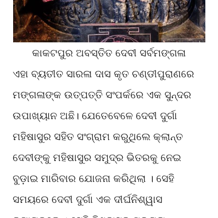
କାକଟପୁର ଅବସ୍ତିତ ଦେବୀ ସର୍ବମଙ୍ଗଳା
ଏହା ବ୍ୟତୀତ ସାରଳା ଦାସ କୃତ ଚଣ୍ଡୀପୁରାଣରେ
ମଙ୍ଗଳାଙ୍କ ଉତ୍ପତ୍ତି ସଂପର୍କରେ ଏକ ସୁନ୍ଦର
ଉପାଖ୍ୟାନ ଅଛି। ଯେତେବେଳେ ଦେବୀ ଦୁର୍ଗା
ମହିଷାସୁର ସହିତ ସଂଗ୍ରାମ କରୁଥିଲେ କ୍ଲାନ୍ତ
ଦେବୀଙ୍କୁ ମହିଷାସୁର ସମୁଦ୍ର ଭିତରକୁ ନେଇ
ବୁଡ଼ାଇ ମାରିବାର ଯୋଜନା କରିଥିଲା । ସେହି
ସମୟରେ ଦେବୀ ଦୁର୍ଗା ଏକ ଦୀର୍ଘନିଶ୍ୱାସ