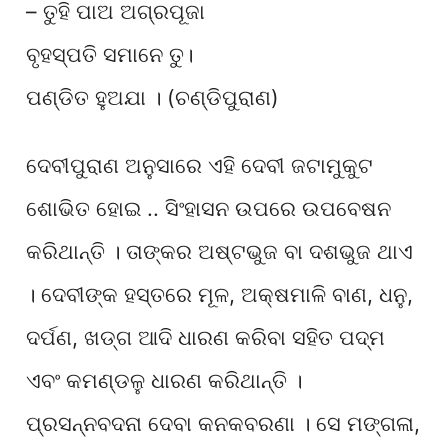
– ତୁହି ପାଅ ଅଗ୍ରପୂଜା
ବୃହସ୍ପତି ସମାନେ ତୁ।
ପଣ୍ଡିତ ହୁଅଯା । (ଚଣ୍ଡିପୁରାଣ)
ଦେବୀପୁରାଣ ଅନୁସାରେ ଏହି ଦେବୀ ଜଟାମୁକୁଟ
ଶୋଭିତ ହୋଇ .. ସିଂହାସନ ଉପରେ ଉପବେଷନ
କରିଥାନ୍ତି । ତାଙ୍କର ଅଷ୍ଟଭୁଜ ବା ଦଶଭୁଜ ଥାଏ
। ଦେବୀଙ୍କ ହସ୍ତରେ ମୂଳ, ଅକ୍ଷମାଳି ବାଣ, ଧନୁ,
ଦର୍ପଣ, ଖଡ୍ଗ ଆଦି ଧାରଣ କରିବା ସହିତ ପଦ୍ମ
ଏବଂ କମଣ୍ଡଳୁ ଧାରଣ କରିଥାନ୍ତି ।
ପ୍ରସନ୍ନବଦନା ଦେବା କନକବରଣା । ସେ ମଙ୍ଗଳା,