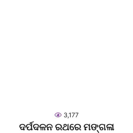
3,177
ଦର୍ପଦଳନ ରଥରେ ମଙ୍ଗଳା