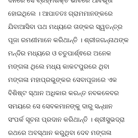
ଦିନରେ ସେ ବ୍ରହ୍ମଶକ୍ତି ଭାବରେ ଆବିର୍ଭୂତା
ହୋଇଥିଲେ । ଆପାତତଃ ଗ୍ରାମମାନଙ୍କରେ
ଯିବାଆସିବା ପଥ ମଧ୍ୟରେ ତାଙ୍କର ସ୍ୱତନ୍ତ୍ର
ପୂଜା ରମଣୀମାନେ କରିଥାନ୍ତି । ଶ୍ରୀଜଗନ୍ନାଥଙ୍କ
ମନ୍ଦିର ମଧ୍ୟରେ ଓ ଚତୁପାର୍ଶ୍ଵରେ ଅନେକ
ମଙ୍ଗଳା ଥିଲେ ମଧ୍ୟ କାକଟପୁରରେ ଥିବା
ମଙ୍ଗଳା ମହାପ୍ରଭୁଙ୍କର ସେବାପୂଜାରେ ଏକ
ବିଶିଷ୍ଟ ସ୍ଥାନ ଅଧିକାର କରନ୍ତ ନବକଳେବର
ସମୟରେ ସେ ସେବକମାନଙ୍କୁ ଦାରୁ ସନ୍ଧାନ
ସଂପର୍କ ସୂଚନା ପ୍ରଦାନ କରିଥାନ୍ତି । ଶ୍ରୀସୁଭଦ୍ରା
ରଥରେ ଅବସ୍ଥାନ କରୁଥିବା ଦେବ ମଙ୍ଗଳା