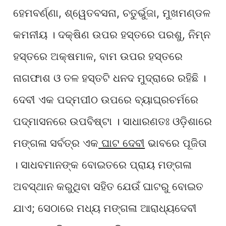
ହେମବର୍ଣ୍ଣା, ଶ୍ୱେତବସନା, ଚତୁର୍ଭୁଜା, ମୁଖମଣ୍ଡଳ
କମନୀୟ । ଦକ୍ଷିଣ ଉପର ହସ୍ତରେ ପରଶୁ, ନିମ୍ନ
ହସ୍ତରେ ଅକ୍ଷମାଳ, ବାମ ଉପର ହସ୍ତରେ
ନାଗଫାଶ ଓ ତଳ ହସ୍ତଟି ଧନଦ ମୁଦ୍ରାରେ ରହିଛି ।
ଦେବୀ ଏକ ପଦ୍ମପୀଠ ଉପରେ ବ୍ୟାଘ୍ରଚର୍ମରେ
ପଦ୍ମାସନରେ ଉପବିଷ୍ଟା । ସାଧାରଣତଃ ଓଡ଼ିଶାରେ
ମଙ୍ଗଳା ସର୍ବତ୍ର ଏକ
ଘାଟ ଦେବୀ
ଭାବରେ ପୂଜିତା
। ସାଧବମାନଙ୍କ ବୋଇତରେ ପ୍ରାୟ ମଙ୍ଗଳା
ଅବସ୍ଥାନ କରୁଥିବା ସହିତ ଯେଉଁ
ଘାଟରୁ ବୋଇତ
ଯାଏ; ସେଠାରେ ମଧ୍ୟ ମଙ୍ଗଳା ଆରାଧ୍ୟଦେବୀ