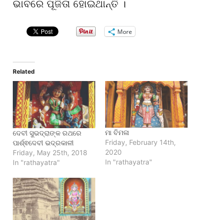
ଭାବରେ ପୂଜିତା ହୋଇଥାନ୍ତି ।
More
Related
ମା ବିମଳା
ଦେବୀ ସୁଭଦ୍ରାଙ୍କ ରଥରେ
Friday, February 14th,
ପାର୍ଶ୍ଵଦେବୀ ଭଦ୍ରକାଳୀ
2020
Friday, May 25th, 2018
In "rathayatra"
In "rathayatra"