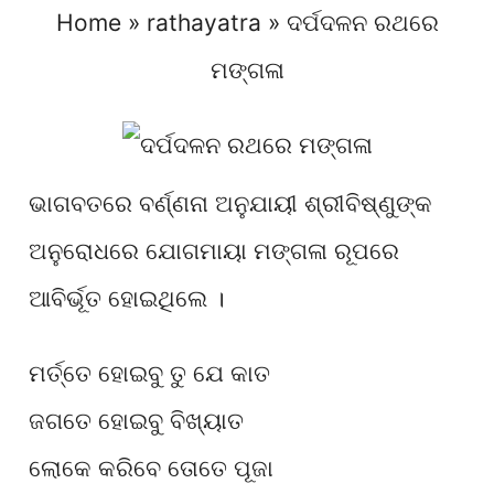
Home
»
rathayatra
»
ଦର୍ପଦଳନ ରଥରେ
ମଙ୍ଗଳା
ଭାଗବତରେ ବର୍ଣ୍ଣନା ଅନୁଯାୟୀ ଶ୍ରୀବିଷ୍ଣୁଙ୍କ
ଅନୁରୋଧରେ ଯୋଗମାୟା ମଙ୍ଗଳା ରୂପରେ
ଆବିର୍ଭୂତ ହୋଇଥିଲେ ।
ମର୍ତ୍ତେ ହୋଇବୁ ତୁ ଯେ କାତ
ଜଗତେ ହୋଇବୁ ବିଖ୍ୟାତ
ଲୋକେ କରିବେ ତୋତେ ପୂଜା