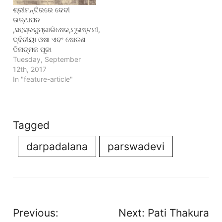
ଶ୍ରୀମନ୍ଦିରରେ ଦେବୀ
ଉତ୍ଥାପନ
,ସହସ୍ରକୁମ୍ଭାଭିଷେକ,ମୂଳାଷ୍ଟମୀ,
ଦ୍ଵିତୀୟା ଓଷା ଏବଂ ଷୋଡଶ
ଦିନାତ୍ମକ ପୂଜା
Tuesday, September
12th, 2017
In "feature-article"
Tagged
darpadalana
parswadevi
Post
Previous:
Next:
Pati Thakura